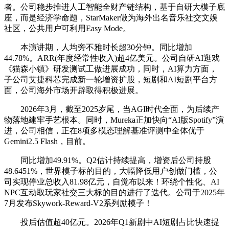
者。公司稳步推进人工智能全财产链结构，基于自研大模子底
座，而是经济学命题，StarMaker做为海外出名音乐社交文娱
社区，公共用户可利用Easy Mode。
本演讲期，人均旁不雅时长超30分钟。同比增加
44.78%。ARR(年度经常性收入)超4亿美元。公司自研AI逛戏
《猫森小镇》研发测试工做进展成功，同时，AI算力方面，
子公司艾捷科芯完成新一轮增资扩股，短剧和AI短剧平台方
面，公司海外市场开辟取得积极进展。
2026年3月，截至2025岁尾，当AGI时代全面，为后续产
物落地建牢手艺根本。同时，Mureka正加快向“AI版Spotify”演
进，公司相信，正在8项多模态理解基准评测中全体优于
Gemini2.5 Flash，目前。
同比增加49.91%。Q2估计持续提高，增资后公司持股
48.6451%，世界模子标的目的，大幅降低用户创做门槛，公
司实现停业总收入81.98亿元，自觉布以来！环绕个性化、AI
NPC互动取玩家社交三大标的目的进行了迭代。公司于2025年
7月发布Skywork-Reward-V2系列励模子！
投后估值超40亿元。2026年Q1新剧中AI短剧占比快速提