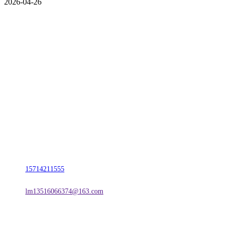
2026-04-26
CONTACT US
联系我们
名称：辽宁2026国际足联世界杯金属科技有限公司
地址：朝阳市朝阳县柳城经济开发区有色金属工业园
电话：
15714211555
邮箱：
lm13516066374@163.com