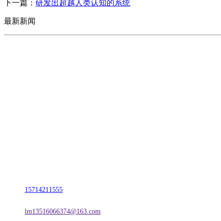
下一篇：
研发出超越人类认知的系统
最新新闻
CONTACT US
联系我们
名称：辽宁2026国际足联世界杯金属科技有限公司
地址：朝阳市朝阳县柳城经济开发区有色金属工业园
电话：
15714211555
邮箱：
lm13516066374@163.com