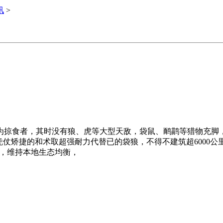
讯
>
掠食者，其时没有狼、虎等大型天敌，袋鼠、鸸鹋等猎物充脚，
凭仗矫捷的和术取超强耐力代替已的袋狼，不得不建筑超6000
畜，维持本地生态均衡，