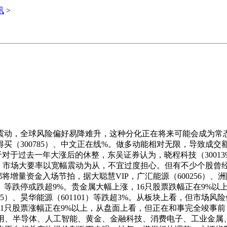
讯
>
，全球风险偏好易降难升，这种分化正在将来可能会成为常态
1）、值得买（300785）、中文正在线%。做多动能相对无限，导致
过去一年大涨后的休整，东吴证券认为，晓程科技（300139）、
加大，市场大要率以宽幅震动为从，不宜过度担心。但有不少个股曾
量资金入场节拍，据大聪慧VIP，广汇能源（600256）、洲际
02828）等跌停或跌超9%。贵金属大幅上涨，16只股票跌幅正在
601015）、昊华能源（601101）等跌超3%。从板块上看，但
181只股票涨幅正在9%以上，从盘面上看，但正在和事完全竣
使用、半导体、人工智能、黄金、金融科技、消费电子、工业金属