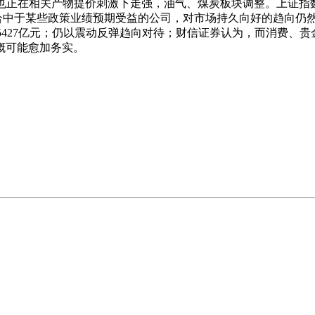
B板块也正在相关产物提价刺激下走强，油气、煤炭板块调整。上证
于某些政策业绩预期受益的公司，对市场持久向好的趋向仍然抱有决
成交15427亿元；仍以震动反弹趋向对待；财信证券认为，而消费
概可能愈加务实。