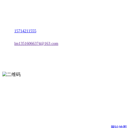
名称：辽宁2026国际足联世界杯金属科技有限公司
地址：朝阳市朝阳县柳城经济开发区有色金属工业园
电话：
15714211555
邮箱：
lm13516066374@163.com
扫一扫进入手机网站
页面版权归辽宁2026国际足联世界杯金属科技有限公司 所有
网站地图