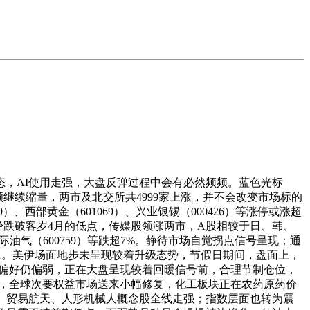
，AI使用走强，大盘反弹过程中会有必然频频。蓝色光标
成交额继续缩量，两市及北交所共4999家上涨，并不会改变市场标的
西部黄金（601069）、兴业银锡（000426）等涨停或涨超
经跌破客岁4月的低点，传媒股领涨两市，A股相较于日、韩、
油气（600759）等跌超7%。静待市场自觉拐点信号呈现；通
9%以上。美伊场面地步未呈现较着升级态势，节假日期间，盘面上，
市场风险偏好仍偏弱，正在大盘呈现较着回暖信号前，合理节制仓位，
事前，全球次要权益市场送来小幅修复，化工板块正在农药原药价
、贸易航天、人形机械人概念股全线走强；指数层面也转为震