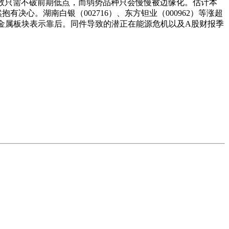
指数只需不破前期低点，而弱势品种只会慢慢被边缘化。估计本
心。湖南白银（002716）、东方钽业（000962）等涨超
、贵金属板块表示靠后。同件导致的潜正在能源危机以及A股财报季