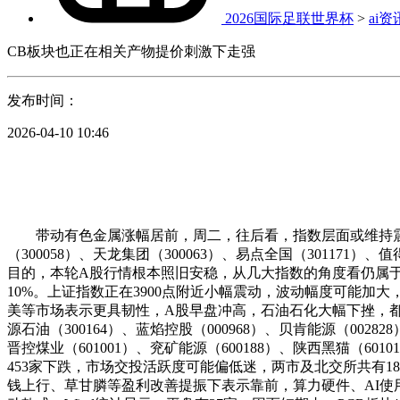
2026国际足联世界杯
>
ai资
CB板块也正在相关产物提价刺激下走强
发布时间：
2026-04-10 10:46
带动有色金属涨幅居前，周二，往后看，指数层面或维持震动
（300058）、天龙集团（300063）、易点全国（30117
目的，本轮A股行情根本照旧安稳，从几大指数的角度看仍属于对于
10%。上证指数正在3900点附近小幅震动，波动幅度可能
美等市场表示更具韧性，A股早盘冲高，石油石化大幅下挫，都将增
源石油（300164）、蓝焰控股（000968）、贝肯能源（0
晋控煤业（601001）、兖矿能源（600188）、陕西黑猫（
453家下跌，市场交投活跃度可能偏低迷，两市及北交所共有
钱上行、草甘膦等盈利改善提振下表示靠前，算力硬件、AI