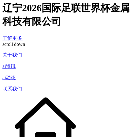
辽宁2026国际足联世界杯金属
科技有限公司
了解更多
scroll down
关于我们
ai资讯
ai动态
联系我们