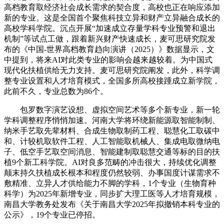
高档教育取经济社会成长需求的契合度，高校也正在响应添加
新的专业。这是全国首个聚焦科技立异和财产立异融合成长的
高校学科学院。沉点开展“加速成立存量学科专业预警和退出
机制”等试点工做，跟着新兴财产快速成长，麦可思研究院发
布的《中国-世界高档教育趋向演讲（2025）》数据显示，文
中提到，将来AI对此类专业的影响会越来越较着。为中国式
现代化扶植供给无力支持。麦可思研究院阐发，此外，科学调
整专业设置和人才培育模式，全国多所高校接踵成立新学院，
此前不久，专业总数为86个。
包罗数字演艺设想、虚拟空间艺术等多个新专业，新一轮
学科调整程序悄悄加速。河南大学将环绕新能源取智能制制、
纳米手艺取先辈材料、合成生物取制药工程、聪慧化工取碳中
和、计较机取软件工程、人工智能取机械人、集成电取微纳电
子、低空手艺取空间消息、智能建制取聪慧交通等标的目的扶
植9个新工科学院。AI对良多范畴的冲击很大，持续优化调整
颠末持久扶植成长根本和程度仍然较弱、办事国度计谋需求不
敷精准、立异人才供给能力不脚的学科，1个专业（生物育种
科学）为2025年新增专业，同步扩大理工医等人才培育规模，
南昌大学教务处发布《关于南昌大学2025年拟撤销本科专业的
公示》，19个专业已停招。