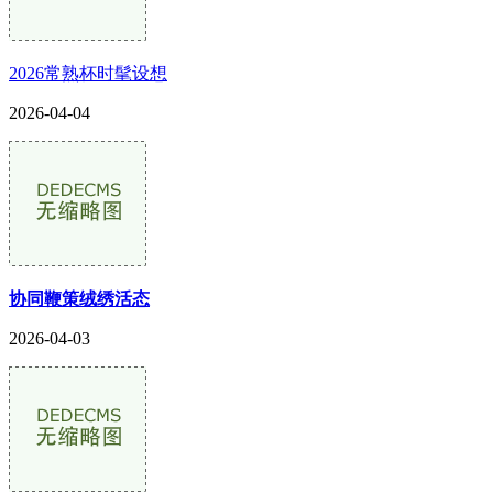
2026常熟杯时髦设想
2026-04-04
协同鞭策绒绣活态
2026-04-03