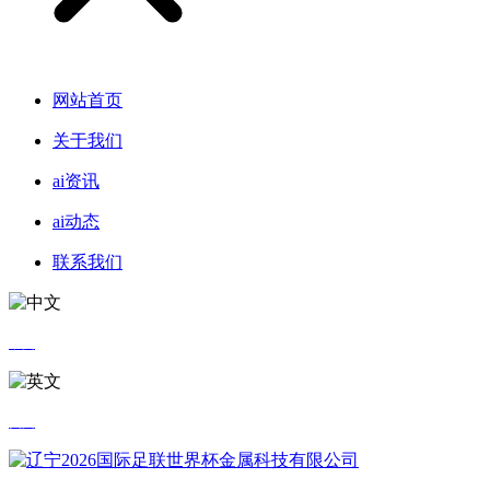
网站首页
关于我们
ai资讯
ai动态
联系我们
中文
英文