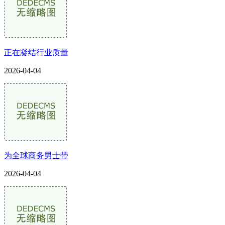
正在凝结行业质量
2026-04-04
为全球商务男士带
2026-04-04