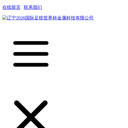
在线留言
|
联系我们