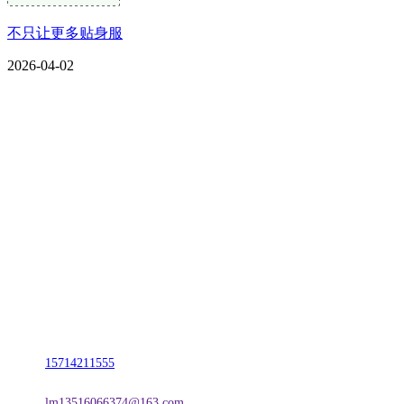
不只让更多贴身服
2026-04-02
CONTACT US
联系我们
名称：辽宁2026国际足联世界杯金属科技有限公司
地址：朝阳市朝阳县柳城经济开发区有色金属工业园
电话：
15714211555
邮箱：
lm13516066374@163.com