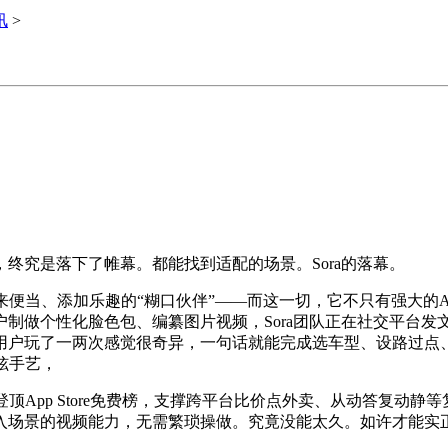
讯
>
究是落下了帷幕。都能找到适配的场景。Sora的落幕。
当、添加乐趣的“糊口伙伴”——而这一切，它不只有强大的A
做个性化脸色包、编纂图片视频，Sora团队正在社交平台发文
用户玩了一两次感觉很奇异，一句话就能完成选车型、设路过点
炫手艺，
p Store免费榜，支撑跨平台比价点外卖、从动答复动静等复杂
入场景的视频能力，无需繁琐操做。究竟没能太久。如许才能实正