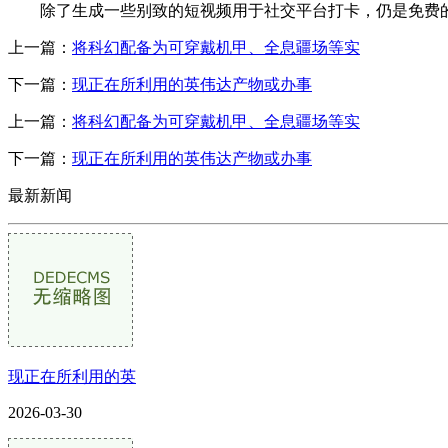
除了生成一些别致的短视频用于社交平台打卡，仍是免费的。
上一篇：
将科幻配备为可穿戴机甲、全息疆场等实
下一篇：
现正在所利用的英伟达产物或办事
上一篇：
将科幻配备为可穿戴机甲、全息疆场等实
下一篇：
现正在所利用的英伟达产物或办事
最新新闻
现正在所利用的英
2026-03-30