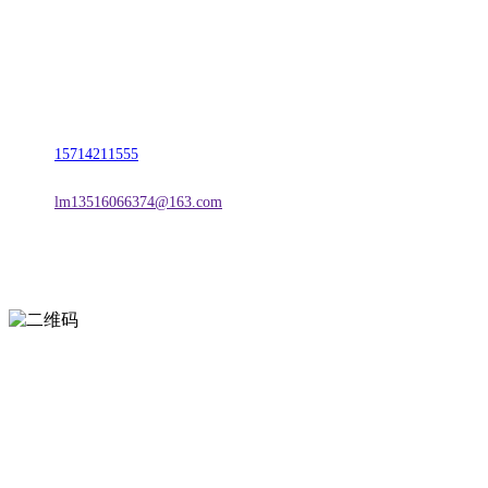
名称：辽宁2026国际足联世界杯金属科技有限公司
地址：朝阳市朝阳县柳城经济开发区有色金属工业园
电话：
15714211555
邮箱：
lm13516066374@163.com
扫一扫进入手机网站