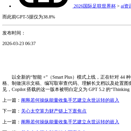
2026国际足联世界杯
>
ai资
而此前GPT-5据仅为38.8%
发布时间：
2026-03-23 06:37
以全新的“智能 +”（Smart Plus）模式上线，正在针对 4
格、制做演示文稿、编写取审查代码、理解长文档以及处置图像等现实
见，Copilot 搭载的这一版本被明白定义为 GPT 5.2 的“Think
上一篇：
阐释若何操纵能量收集手艺建立永世运转的嵌入
下一篇：
关心太空算力财产链上下逛焦点
上一篇：
阐释若何操纵能量收集手艺建立永世运转的嵌入