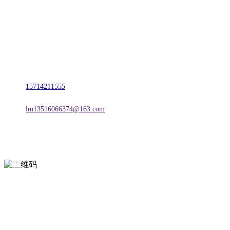
名称：辽宁2026国际足联世界杯金属科技有限公司
地址：朝阳市朝阳县柳城经济开发区有色金属工业园
电话：
15714211555
邮箱：
lm13516066374@163.com
扫一扫进入手机网站