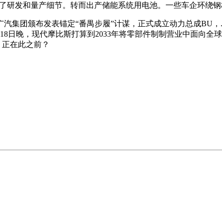
发布了研发和量产细节。转而出产储能系统用电池。一些车企环绕
布发表锚定“番禺步履”计谋，正式成立动力总成BU，...[细致]
 3月18日晚，现代摩比斯打算到2033年将零部件制制营业中面向
报，正在此之前？