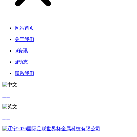
网站首页
关于我们
ai资讯
ai动态
联系我们
中文
英文