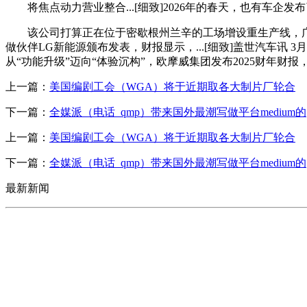
将焦点动力营业整合...[细致]2026年的春天，也有车企
该公司打算正在位于密歇根州兰辛的工场增设重生产线，广汽集团颁
做伙伴LG新能源颁布发表，财报显示，...[细致]盖世汽车讯
从“功能升级”迈向“体验沉构”，欧摩威集团发布2025财年财
上一篇：
美国编剧工会（WGA）将于近期取各大制片厂轮合
下一篇：
全媒派（电话_qmp）带来国外最潮写做平台medium的
上一篇：
美国编剧工会（WGA）将于近期取各大制片厂轮合
下一篇：
全媒派（电话_qmp）带来国外最潮写做平台medium的
最新新闻
CONTACT US
联系我们