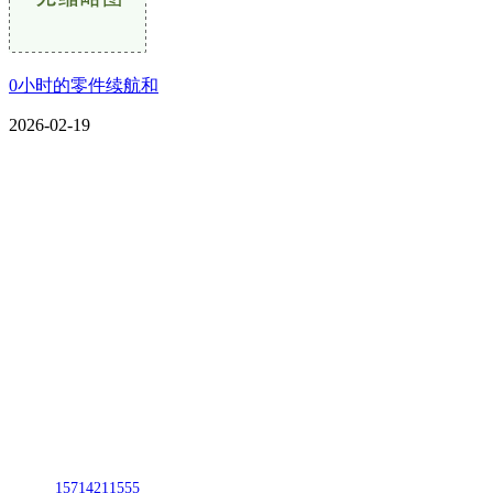
0小时的零件续航和
2026-02-19
CONTACT US
联系我们
名称：辽宁2026国际足联世界杯金属科技有限公司
地址：朝阳市朝阳县柳城经济开发区有色金属工业园
电话：
15714211555