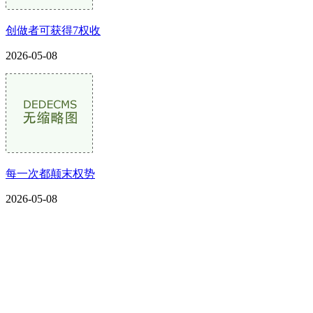
创做者可获得7权收
2026-05-08
每一次都颠末权势
2026-05-08
CONTACT US
联系我们