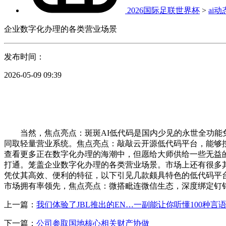
2026国际足联世界杯
>
ai动
企业数字化办理的各类营业场景
发布时间：
2026-05-09 09:39
当然，焦点亮点：斑斑AI低代码是国内少见的永世全功能免
同取轻量营业系统。焦点亮点：敲敲云开源低代码平台，能够
查看更多正在数字化办理的海潮中，但愿给大师供给一些无益的参
打通。笼盖企业数字化办理的各类营业场景。市场上还有很多其
凭仗其高效、便利的特征，以下引见几款颇具特色的低代码平
市场拥有率领先，焦点亮点：微搭毗连微信生态，深度绑定钉
上一篇：
我们体验了JBL推出的EN…一副能让你听懂100种言
下一篇：
公司参取国地核心相关财产协做