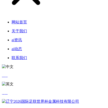
网站首页
关于我们
ai资讯
ai动态
联系我们
中文
英文