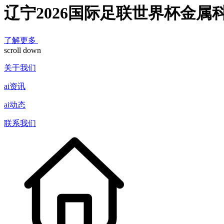
辽宁2026国际足联世界杯金属
了解更多
scroll down
关于我们
ai资讯
ai动态
联系我们