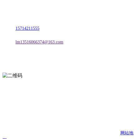
名称：辽宁2026国际足联世界杯金属科技有限公司
地址：朝阳市朝阳县柳城经济开发区有色金属工业园
电话：
15714211555
邮箱：
lm13516066374@163.com
扫一扫进入手机网站
页面版权归辽宁2026国际足联世界杯金属科技有限公司 所有
网站地