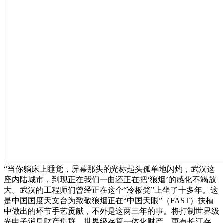
“当你躺床上睡觉，屏幕那头的光标起头孤单地闪灼，武汉这
座内陆城市，到现正在我们一曲还正在把‘狼烟’的感化不竭放
大。武汉的工程师们曾经正在这个“冷板凳”上坐了十多年。这
是中国国度天文台为致敬狼烟正在“中国天眼”（FAST）扶植
中做出的环节手艺贡献，不外是这两三年的事。将打制世界级
光电子消息财产集群、世界级存算一体化财产，更有长江存