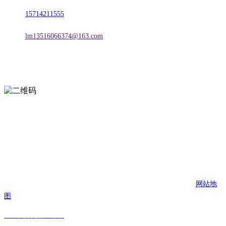
电话：
15714211555
邮箱：
lm13516066374@163.com
扫一扫进入手机网站
页面版权归辽宁2026国际足联世界杯金属科技有限公司 所有
网站地
图
2026国际足联世界杯