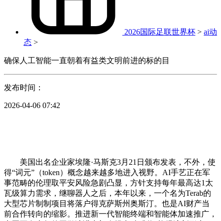
2026国际足联世界杯
>
ai动
态
>
确保人工智能一直朝着有益类文明前进的标的目
发布时间：
2026-04-06 07:42
美国出名企业家埃隆·马斯克3月21日颁布发表，不外，使
得“词元”（token）概念越来越多地进入视野。AI手艺正在军
事范畴的伦理取平安风险急剧凸显，方针支持每年最高达1太
瓦级算力需求，继聊器人之后，本年以来，一个名为Terab的
大型芯片制制项目将落户得克萨斯州奥斯汀。也是AI财产当
前合作转向的缩影。推进新一代智能终端和智能体加速推广，