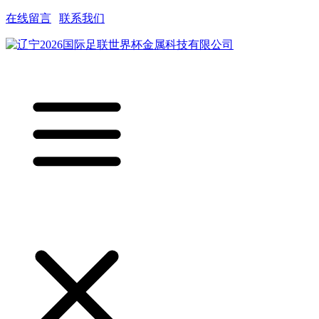
在线留言
|
联系我们