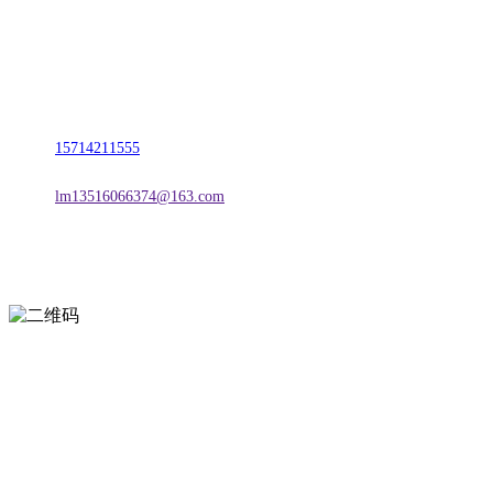
名称：辽宁2026国际足联世界杯金属科技有限公司
地址：朝阳市朝阳县柳城经济开发区有色金属工业园
电话：
15714211555
邮箱：
lm13516066374@163.com
扫一扫进入手机网站