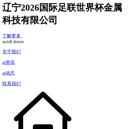
辽宁2026国际足联世界杯金属
科技有限公司
了解更多
scroll down
关于我们
ai资讯
ai动态
联系我们