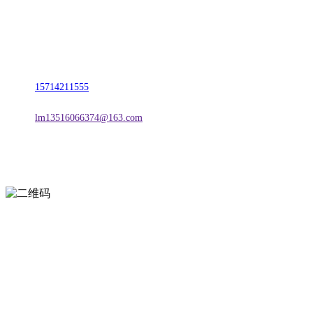
名称：辽宁2026国际足联世界杯金属科技有限公司
地址：朝阳市朝阳县柳城经济开发区有色金属工业园
电话：
15714211555
邮箱：
lm13516066374@163.com
扫一扫进入手机网站