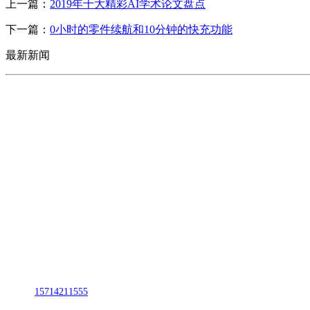
上一篇：
2019年十大精彩AI学术论文盘点
下一篇：
0小时的零件续航和10分钟的快充功能
最新新闻
CONTACT US
联系我们
名称：辽宁2026国际足联世界杯金属科技有限公司
地址：朝阳市朝阳县柳城经济开发区有色金属工业园
电话：
15714211555